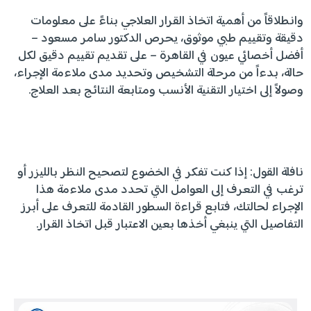
وانطلاقاً من أهمية اتخاذ القرار العلاجي بناءً على معلومات
دقيقة وتقييم طبي موثوق، يحرص الدكتور سامر مسعود –
أفضل أخصائي عيون في القاهرة – على تقديم تقييم دقيق لكل
حالة، بدءاً من مرحلة التشخيص وتحديد مدى ملاءمة الإجراء،
وصولاً إلى اختيار التقنية الأنسب ومتابعة النتائج بعد العلاج.
نافلة القول: إذا كنت تفكر في الخضوع لتصحيح النظر بالليزر أو
ترغب في التعرف إلى العوامل التي تحدد مدى ملاءمة هذا
الإجراء لحالتك، فتابع قراءة السطور القادمة للتعرف على أبرز
التفاصيل التي ينبغي أخذها بعين الاعتبار قبل اتخاذ القرار.