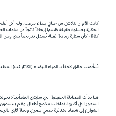
كانت الألوان تتلاشى من حياتي ببطء مرعب، ولم أكن أعلم
الحكاية بغشاوة طفيفة ظننتها إرهاقاً ناتجاً عن ساعات ا
كثافة، كأن ستارة رمادية ثقيلة تُسدل تدريجياً بيني وبين ال
شُخِّصت حالتي لاحقاً بـ المياه البيضاء (الكاتاراكت) الم
هنا بدأت المعاناة الحقيقية التي سلبتني الطمأنينة؛ تحو
السطور التي أكتبها، تداخلت ملامح أطفالي وهُم يبتسمون
الشوارع إلى شظايا متناثرة تعمي بصري وتملأ قلبي بالرع