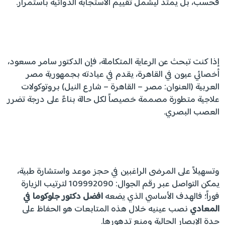
فحسب، بل يمتد ليشمل تقييم الاستجابة الدوائية باستمرار.
إذا كنت تبحث عن الرعاية المتكاملة، فإن الدكتور سامر مسعود،
أخصائي عيون في القاهرة، يقدم في عيادته بجمهورية مصر
العربية (العنوان: مصر – القاهرة – شارع النيل) بروتوكولات
علاجية متطورة مصممة خصيصاً لكل حالة بناءً على درجة تضرر
العصب البصري.
وتسهيلاً على المرضى الراغبين في حجز موعد واستشارة طبية،
يمكن التواصل عبر رقم الجوال: 109992090 لترتيب الزيارة
فوراً؛ فالهدف الأساسي الذي يضعه
افضل دكتور جلوكوما في
المعادي
نصب عينيه خلال هذه المتابعات هو الحفاظ على
حدة الإبصار الحالية ومنع تدهورها.