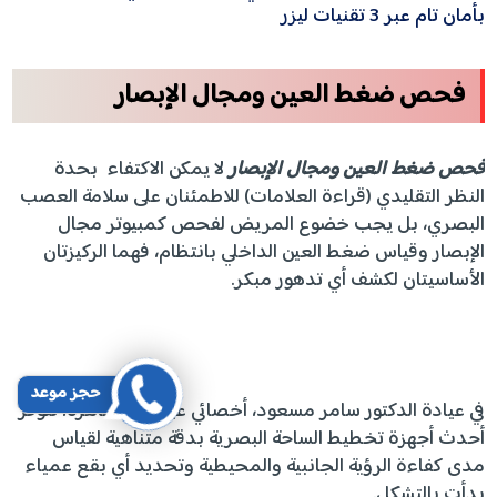
بأمان تام عبر 3 تقنيات ليزر
فحص ضغط العين ومجال الإبصار
فحص ضغط العين ومجال الإبصار
لا يمكن الاكتفاء بحدة
النظر التقليدي (قراءة العلامات) للاطمئنان على سلامة العصب
البصري، بل يجب خضوع المريض لفحص كمبيوتر مجال
الإبصار وقياس ضغط العين الداخلي بانتظام، فهما الركيزتان
الأساسيتان لكشف أي تدهور مبكر.
حجز موعد
في عيادة الدكتور سامر مسعود، أخصائي عيون في القاهرة، تتوفر
أحدث أجهزة تخطيط الساحة البصرية بدقة متناهية لقياس
مدى كفاءة الرؤية الجانبية والمحيطية وتحديد أي بقع عمياء
بدأت بالتشكل.