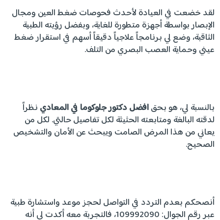
لقد خضعت في العيادة لأحدث فحوصات ضغط العين ومجال
الإبصار بواسطة أجهزة متطورة للغاية، وبفضل رؤيته الطبية
الثاقبة، وضع لي برنامجاً علاجياً دقيقاً أسهم في استقرار ضغط
عيني وحماية العصب البصري من التلف.
بالنسبة لي، هو بحق
افضل دكتور جلوكوما في المعادي
نظراً
لدقته البالغة ومتابعته الحثيثة لكل تفاصيل حالتي. لكل من
يعاني من هذا المرض الصامت ويبحث عن الأمان والتشخيص
الصحيح.
أنصحكم بعدم التردد في التواصل لحجز موعد واستشارة طبية
عبر رقم الجوال: 109992090، فالتجربة معه أكدت لي أنه