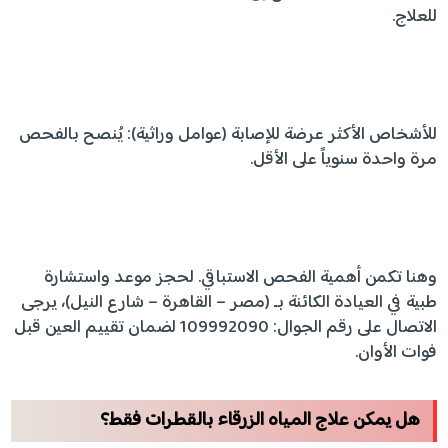
للعلاج.
للأشخاص الأكثر عرضة للإصابة (عوامل وراثية): يُنصح بالفحص
مرة واحدة سنوياً على الأقل.
وهنا تكمن أهمية الفحص الاستباقي. لحجز موعد واستشارة
طبية في العيادة الكائنة بـ (مصر – القاهرة – شارع النيل)، يرجى
الاتصال على رقم الجوال: 109992090 لضمان تقييم العين قبل
فوات الأوان.
هل يمكن علاج المياه الزرقاء بالقطرات فقط؟