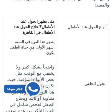
والمفيد:
متى يظهر الحول عند
أنواع الحول عند الأطفال
الأطفال؟
/
علاج الحول عند
الأطفال في
القاهرة
يظهر هذا النوع في الستة
أشهر الأولى من حياة الطفل
يكون
واضحاً بشكل كبير ولا
يختفي مع الوقت مثل
بعض الأنواع المؤقتة، حيث
الحول الخلفي
تكون زاوية الانحراف في
حجز موعد
هذا النوع كبيرة وقد تكون
متناوبة او ثابتة ويحتاج
الطفل لفحص شامل في
العين للتأكد من عدم ضعف