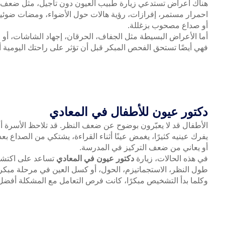
هناك أعراض تستدعي زيارة طبيب العيون دون تأجيل، مثل ضعف مف
احمرار مستمر، إفرازات، رؤية هالات حول الأضواء، ومضات ضوئي
أو صداع مصحوب بزغللة.
أما الأعراض البسيطة مثل الجفاف، الحرقان، إجهاد الشاشات، أو ال
فهي أيضًا تستحق الفحص المبكر قبل أن تؤثر على راحتك اليومية أ
دكتور عيون للأطفال في المعادي
الأطفال قد لا يعبّرون بوضوح عن ضعف النظر. قد تلاحظ الأسرة أ
يفرك عينيه كثيرًا، يغمض عينًا أثناء القراءة، يشتكي من الصداع بعد
أو يعاني من ضعف التركيز في المدرسة.
في هذه الحالات، زيارة
دكتور عيون في المعادي
تساعد على اكتشا
طول النظر، الاستجماتيزم، الحول، أو كسل العين في مرحلة مبكر
وكلما بدأ التشخيص مبكرًا، كانت فرص التعامل مع المشكلة أفضل