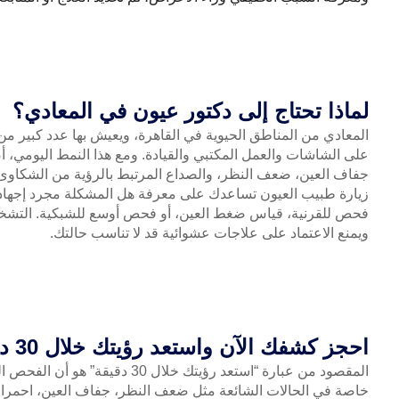
لماذا تحتاج إلى دكتور عيون في المعادي؟
المعادي من المناطق الحيوية في القاهرة، ويعيش بها عدد كبير من 
على الشاشات والعمل المكتبي والقيادة. ومع هذا النمط اليومي، 
جفاف العين، ضعف النظر، والصداع المرتبط بالرؤية من الشكاوى 
زيارة طبيب العيون تساعدك على معرفة هل المشكلة مجرد إجهاد 
فحص للقرنية، قياس ضغط العين، أو فحص أوسع للشبكية. التشخ
ويمنع الاعتماد على علاجات عشوائية قد لا تناسب حالتك.
احجز كشفك الآن واستعد رؤيتك خلال 30 دقيقة
المقصود من عبارة “استعد رؤيتك خلال 30 دقيقة” هو أن الفحص المبدئي المنظم قد يساعد على تقييم حالتك بسرعة،
خاصة في الحالات الشائعة مثل ضعف النظر، جفاف العين، احمرار ا