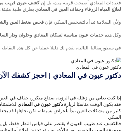
فعيادات المعادي أصبحت قريبة منك، بل إن
كشف عيون قريب من ز
ل
علاج المياه الزرقاء وجفاف العين في المعادي
بطرق طبية مثبتة.
ولأن السلامة تبدأ بالتشخيص المبكر، فإن
فحص ضغط العين والشبك
وكل هذه
خدمات عيون مناسبة لسكان المعادي وحلوان ودار السلا
في سطورمقالنا التالية، نقدم لك دليلا عمليا عن كل هذه النقاط
دكتور عيون في المعادي
دكتور عيون في المعادي | احجز كشفك الآن واستع
إذا كنت تعاني من زغللة في الرؤية، صداع متكرر، جفاف في العين، 
فقد يكون الوقت مناسبًا لزيارة
دكتور عيون في المعادي
للاطمئنا
كثير من مشكلات العين تبدأ بأعراض بسيطة، لكن تجاهلها قد يجعله
المبكر.
فالكشف عند طبيب العيون لا يقتصر على قياس النظر فقط، بل يشمل
ومعرفة السبب الحقيقي وراء الأعراض، ثم تحديد العلاج أو المتابعة