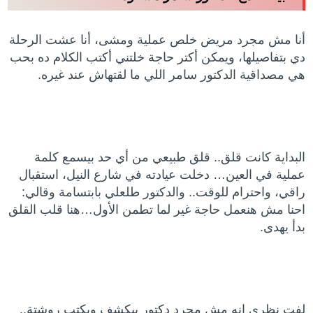
أنا مش مجرد مريض خلص عملية ومشى، أنا عشت الرحلة
دي بتفاصيلها، ويمكن أكتر حاجة خلتني أكتب الكلام ده بحب
هي مصداقية الدكتور سامر اللي ما لقتهاش عند غيره.
البداية كانت قلق.. قلق طبيعي من أي حد بيسمع كلمة
عملية في العين… دخلت عيادته في شارع النيل، استقبال
راقي، واحترام للوقت.. والدكتور طلعلي بابتسامة وقالي:
احنا مش هنعمل حاجة غير لما تطمن الأول…هنا قلب القلق
بدأ يهدى.
لفت نظري إنه مش مجرد دكتور بيكشف ويكتب روشتة..