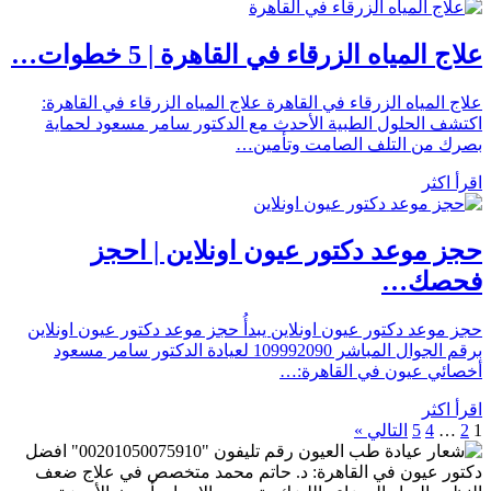
علاج المياه الزرقاء في القاهرة | 5 خطوات…
علاج المياه الزرقاء في القاهرة علاج المياه الزرقاء في القاهرة:
اكتشف الحلول الطبية الأحدث مع الدكتور سامر مسعود لحماية
بصرك من التلف الصامت وتأمين…
اقرأ اكثر
حجز موعد دكتور عيون اونلاين | احجز
فحصك…
حجز موعد دكتور عيون اونلاين يبدأُ حجز موعد دكتور عيون اونلاين
برقم الجوال المباشر 109992090 لعيادة الدكتور سامر مسعود
أخصائي عيون في القاهرة:…
اقرأ اكثر
1
2
…
4
5
التالي »
رقم تليفون "00201050075910" افضل
دكتور عيون في القاهرة: د. حاتم محمد متخصص في علاج ضعف