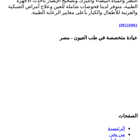
النظر والمياه البيضاء والليزك وتصحيح الإبصار بأحدث الأجهزة
الطبية، متوفر لدينا فحوصات شاملة للعين وعلاج أمراض الشبكية
والقرنية للأطفال والكبار بأعلى معايير الرعاية الطبية.
1095144961
عيادة متخصصة في طب العيون - مصر
عيادة رائدة متخصصة في طب العيون والرعاية البصرية المتكاملة،
نقدم خدمات شاملة تشمل: كشف وفحص النظر الشامل، تصحيح
عيوب الإبصار بالنظارات والعدسات اللاصقة، عمليات الليزك
والفيمتو ليزك، علاج المياه البيضاء (الساد)، أمراض الشبكية
والاعتلال السكري، المياه الزرقاء (الجلوكوما)، جفاف العين، علاج
الحول لدى الأطفال والكبار، والتهابات العين والقرنية.
نعمل وفق أحدث التقنيات والإرشادات العلمية العالمية، في بيئة
مريحة وآمنة للمرضى وذويهم، مع فريق متخصص يضع صحة عينيك
وراحة إبصارك في المقام الأول.
الصفحات
الرئيسية
من نحن