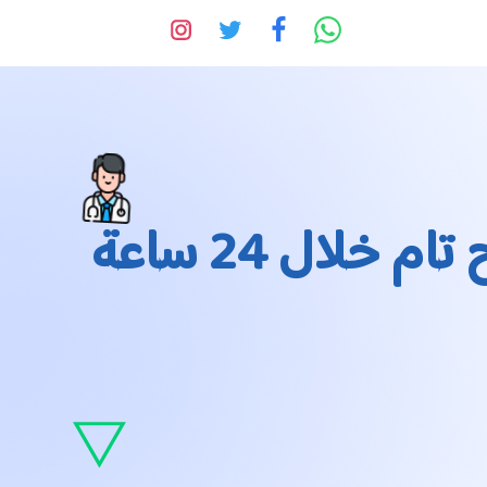
دكتور عيون الشيخ زايد | استعد رؤيتك بوضوح تام خلال 24 ساعة