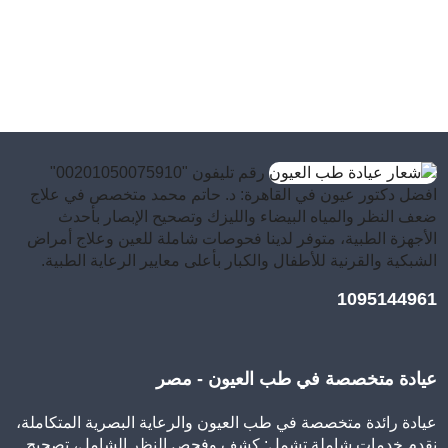
رقم تليفون "00201050075910"
افضل دكتور عيون في القاهرة: د. حاتم محمد متخصص في علاج
ضعف النظر والمياه البيضاء والليزك وتصحيح الإبصار بأحدث
الأجهزة الطبية، متوفر لدينا فحوصات شاملة للعين وعلاج أمراض
الشبكية والقرنية للأطفال والكبار بأعلى معايير الرعاية الطبية.
1095144961
عيادة متخصصة في طب العيون - مصر
عيادة رائدة متخصصة في طب العيون والرعاية البصرية المتكاملة،
نقدم خدمات شاملة تشمل: كشف وفحص النظر الشامل، تصحيح