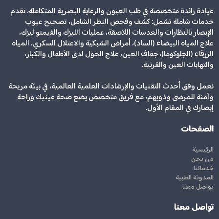
عيادة رائدة متخصصة في طب العيون والرعاية البصرية المتكاملة، نقدم
خدمات شاملة تشمل: كشف وفحص النظر الشامل، تصحيح عيوب
الإبصار بالنظارات والعدسات اللاصقة، عمليات الليزك والفيمتو ليزك،
علاج المياه البيضاء (الساد)، أمراض الشبكية والاعتلال السكري، المياه
الزرقاء (الجلوكوما)، جفاف العين، علاج الحول لدى الأطفال والكبار،
والتهابات العين والقرنية.
نعمل وفق أحدث التقنيات والإرشادات العلمية العالمية، في بيئة مريحة
وآمنة للمرضى وذويهم، مع فريق متخصص يضع صحة عينيك وراحة
إبصارك في المقام الأول.
الصفحات
الرئيسية
من نحن
خدماتنا
المدونة الطبية
تواصل معنا
تواصل معنا