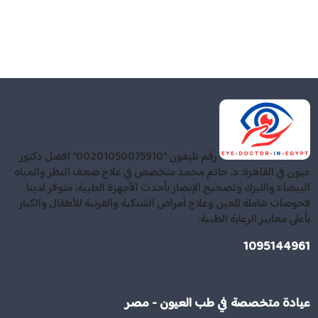
رقم تليفون "00201050075910" افضل دكتور
عيون في القاهرة: د. حاتم محمد متخصص في علاج ضعف النظر والمياه
البيضاء والليزك وتصحيح الإبصار بأحدث الأجهزة الطبية، متوفر لدينا
فحوصات شاملة للعين وعلاج أمراض الشبكية والقرنية للأطفال والكبار
بأعلى معايير الرعاية الطبية.
1095144961
عيادة متخصصة في طب العيون - مصر