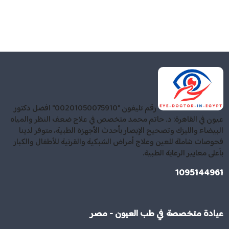
رقم تليفون "00201050075910" افضل دكتور
عيون في القاهرة: د. حاتم محمد متخصص في علاج ضعف النظر والمياه
البيضاء والليزك وتصحيح الإبصار بأحدث الأجهزة الطبية، متوفر لدينا
فحوصات شاملة للعين وعلاج أمراض الشبكية والقرنية للأطفال والكبار
بأعلى معايير الرعاية الطبية.
1095144961
عيادة متخصصة في طب العيون - مصر