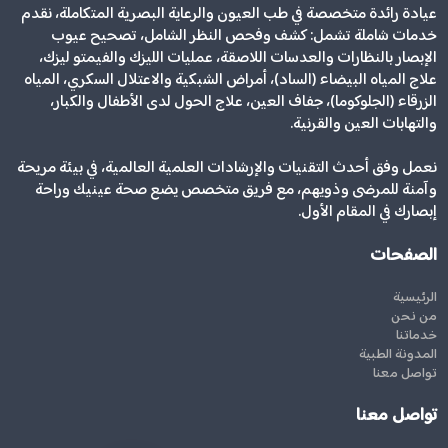
عيادة رائدة متخصصة في طب العيون والرعاية البصرية المتكاملة، نقدم
خدمات شاملة تشمل: كشف وفحص النظر الشامل، تصحيح عيوب
الإبصار بالنظارات والعدسات اللاصقة، عمليات الليزك والفيمتو ليزك،
علاج المياه البيضاء (الساد)، أمراض الشبكية والاعتلال السكري، المياه
الزرقاء (الجلوكوما)، جفاف العين، علاج الحول لدى الأطفال والكبار،
والتهابات العين والقرنية.
نعمل وفق أحدث التقنيات والإرشادات العلمية العالمية، في بيئة مريحة
وآمنة للمرضى وذويهم، مع فريق متخصص يضع صحة عينيك وراحة
إبصارك في المقام الأول.
الصفحات
الرئيسية
من نحن
خدماتنا
المدونة الطبية
تواصل معنا
تواصل معنا