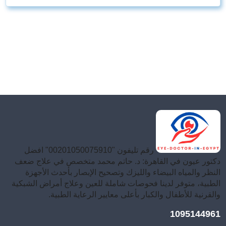
رقم تليفون "00201050075910" افضل
دكتور عيون في القاهرة: د. حاتم محمد متخصص في علاج ضعف
النظر والمياه البيضاء والليزك وتصحيح الإبصار بأحدث الأجهزة
الطبية، متوفر لدينا فحوصات شاملة للعين وعلاج أمراض الشبكية
والقرنية للأطفال والكبار بأعلى معايير الرعاية الطبية.
1095144961