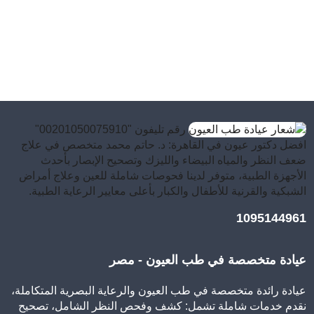
رقم تليفون "00201050075910"
افضل دكتور عيون في القاهرة: د. حاتم محمد متخصص في علاج
ضعف النظر والمياه البيضاء والليزك وتصحيح الإبصار بأحدث
الأجهزة الطبية، متوفر لدينا فحوصات شاملة للعين وعلاج أمراض
الشبكية والقرنية للأطفال والكبار بأعلى معايير الرعاية الطبية.
1095144961
عيادة متخصصة في طب العيون - مصر
عيادة رائدة متخصصة في طب العيون والرعاية البصرية المتكاملة،
نقدم خدمات شاملة تشمل: كشف وفحص النظر الشامل، تصحيح