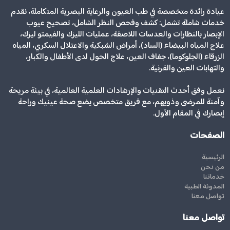
عيادة رائدة متخصصة في طب العيون والرعاية البصرية المتكاملة، نقدم
خدمات شاملة تشمل: كشف وفحص النظر الشامل، تصحيح عيوب
الإبصار بالنظارات والعدسات اللاصقة، عمليات الليزك والفيمتو ليزك،
علاج المياه البيضاء (الساد)، أمراض الشبكية والاعتلال السكري، المياه
الزرقاء (الجلوكوما)، جفاف العين، علاج الحول لدى الأطفال والكبار،
والتهابات العين والقرنية.
نعمل وفق أحدث التقنيات والإرشادات العلمية العالمية، في بيئة مريحة
وآمنة للمرضى وذويهم، مع فريق متخصص يضع صحة عينيك وراحة
إبصارك في المقام الأول.
الصفحات
الرئيسية
من نحن
خدماتنا
المدونة الطبية
تواصل معنا
تواصل معنا