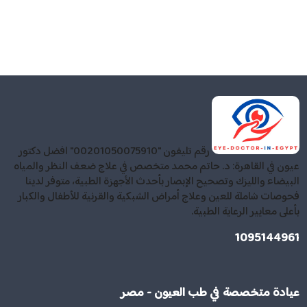
رقم تليفون "00201050075910" افضل دكتور
عيون في القاهرة: د. حاتم محمد متخصص في علاج ضعف النظر والمياه
البيضاء والليزك وتصحيح الإبصار بأحدث الأجهزة الطبية، متوفر لدينا
فحوصات شاملة للعين وعلاج أمراض الشبكية والقرنية للأطفال والكبار
بأعلى معايير الرعاية الطبية.
1095144961
عيادة متخصصة في طب العيون - مصر