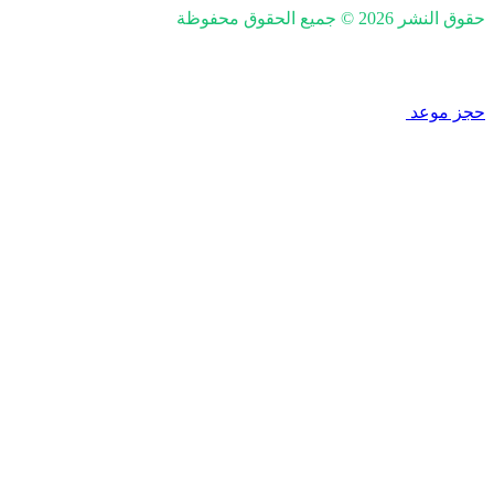
حقوق النشر 2026 © جميع الحقوق محفوظة
nd SEO by Khaled Fozan
حجز موعد