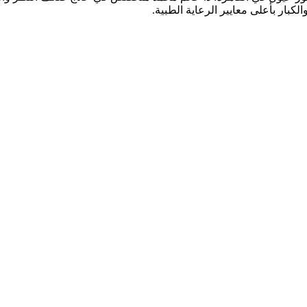
كبار بأعلى معايير الرعاية الطبية.
قدم خدمات شاملة تشمل: كشف وفحص النظر الشامل، تصحيح عيوب الإبص
الزرقاء (الجلوكوما)، جفاف العين، علاج الحول لدى الأطفال والكبار، وال
يحة وآمنة للمرضى وذويهم، مع فريق متخصص يضع صحة عينيك وراحة إبص