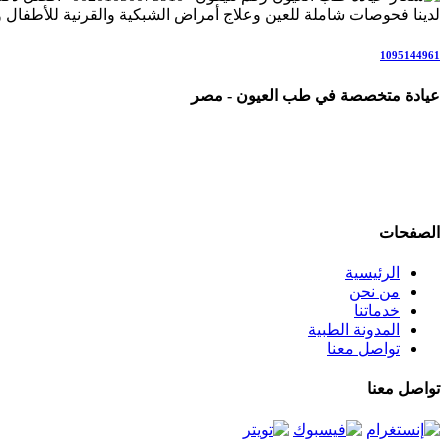
لدينا فحوصات شاملة للعين وعلاج أمراض الشبكية والقرنية للأطفال وال
1095144961
عيادة متخصصة في طب العيون - مصر
عيادة رائدة متخصصة في طب العيون والرعاية البصرية المتكاملة، ن
علاج المياه البيضاء (الساد)، أمراض الشبكية والاعتلال السكري، المياه 
نعمل وفق أحدث التقنيات والإرشادات العلمية العالمية، في بيئة مر
الصفحات
الرئيسية
من نحن
خدماتنا
المدونة الطبية
تواصل معنا
تواصل معنا