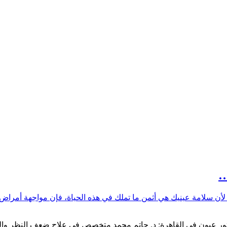
…
لأن سلامة عينيك هي أثمن ما تملك في هذه الحياة، فإن مواجهة أمرا
0020105007591" افضل دكتور عيون في القاهرة: د. حاتم محمد متخصص في علاج ضعف ا