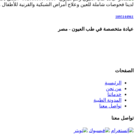
لدينا فحوصات شاملة للعين وعلاج أمراض الشبكية والقرنية للأطفال وال
1095144961
عيادة متخصصة في طب العيون - مصر
عيادة رائدة متخصصة في طب العيون والرعاية البصرية المتكاملة، ن
علاج المياه البيضاء (الساد)، أمراض الشبكية والاعتلال السكري، المياه 
نعمل وفق أحدث التقنيات والإرشادات العلمية العالمية، في بيئة مر
الصفحات
الرئيسية
من نحن
خدماتنا
المدونة الطبية
تواصل معنا
تواصل معنا