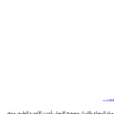
رتدون…
لنظر والمياه البيضاء والليزك وتصحيح الإبصار بأحدث الأجهزة الطبية، متوفر