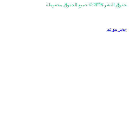
حقوق النشر 2026 © جميع الحقوق محفوظة
nd SEO by Khaled Fozan
حجز موعد