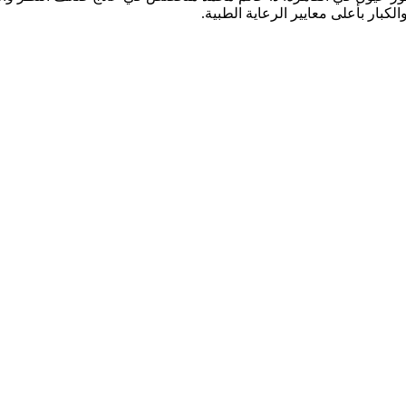
كبار بأعلى معايير الرعاية الطبية.
قدم خدمات شاملة تشمل: كشف وفحص النظر الشامل، تصحيح عيوب الإبص
الزرقاء (الجلوكوما)، جفاف العين، علاج الحول لدى الأطفال والكبار، وال
يحة وآمنة للمرضى وذويهم، مع فريق متخصص يضع صحة عينيك وراحة إبص