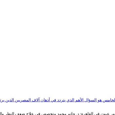
خامس هو السؤال الأهم الذي يتردد في أذهان آلاف المصريين الذين ي
0020105007591" افضل دكتور عيون في القاهرة: د. حاتم محمد متخصص في علاج ضعف ا