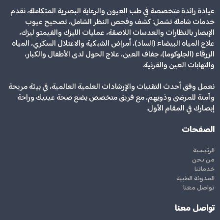
عيادة رائدة متخصصة في طب العيون والرعاية البصرية المتكاملة، نقدم
خدمات شاملة تشمل: كشف وفحص النظر الشامل، تصحيح عيوب
الإبصار بالنظارات والعدسات اللاصقة، عمليات الليزك والفيمتو ليزك،
علاج المياه البيضاء (الساد)، أمراض الشبكية والاعتلال السكري، المياه
الزرقاء (الجلوكوما)، جفاف العين، علاج الحول لدى الأطفال والكبار،
والتهابات العين والقرنية.
نعمل وفق أحدث التقنيات والإرشادات العلمية العالمية، في بيئة مريحة
وآمنة للمرضى وذويهم، مع فريق متخصص يضع صحة عينيك وراحة
إبصارك في المقام الأول.
الصفحات
الرئيسية
من نحن
خدماتنا
المدونة الطبية
تواصل معنا
تواصل معنا