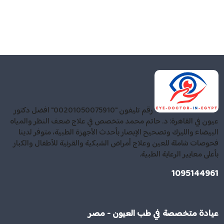
رقم تليفون "00201050075910" افضل دكتور
عيون في القاهرة: د. حاتم محمد متخصص في علاج ضعف النظر والمياه
البيضاء والليزك وتصحيح الإبصار بأحدث الأجهزة الطبية، متوفر لدينا
فحوصات شاملة للعين وعلاج أمراض الشبكية والقرنية للأطفال والكبار
بأعلى معايير الرعاية الطبية.
1095144961
عيادة متخصصة في طب العيون - مصر