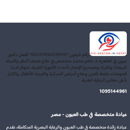
رقم تليفون "00201050075910" افضل دكتور
عيون في القاهرة: د. حاتم محمد متخصص في علاج ضعف النظر والمياه
البيضاء والليزك وتصحيح الإبصار بأحدث الأجهزة الطبية، متوفر لدينا
فحوصات شاملة للعين وعلاج أمراض الشبكية والقرنية للأطفال والكبار
بأعلى معايير الرعاية الطبية.
1095144961
عيادة متخصصة في طب العيون - مصر
عيادة رائدة متخصصة في طب العيون والرعاية البصرية المتكاملة، نقدم