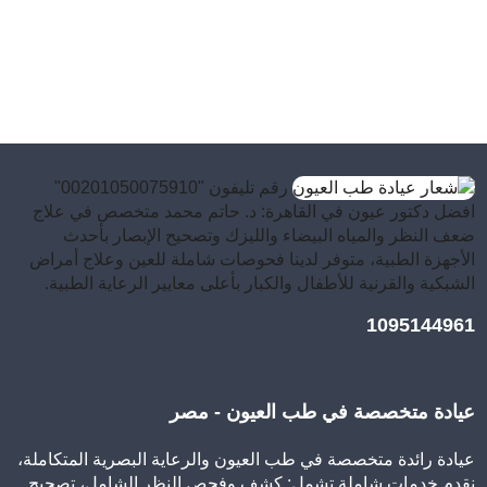
رقم تليفون "00201050075910"
افضل دكتور عيون في القاهرة: د. حاتم محمد متخصص في علاج
ضعف النظر والمياه البيضاء والليزك وتصحيح الإبصار بأحدث
الأجهزة الطبية، متوفر لدينا فحوصات شاملة للعين وعلاج أمراض
الشبكية والقرنية للأطفال والكبار بأعلى معايير الرعاية الطبية.
1095144961
عيادة متخصصة في طب العيون - مصر
عيادة رائدة متخصصة في طب العيون والرعاية البصرية المتكاملة،
نقدم خدمات شاملة تشمل: كشف وفحص النظر الشامل، تصحيح