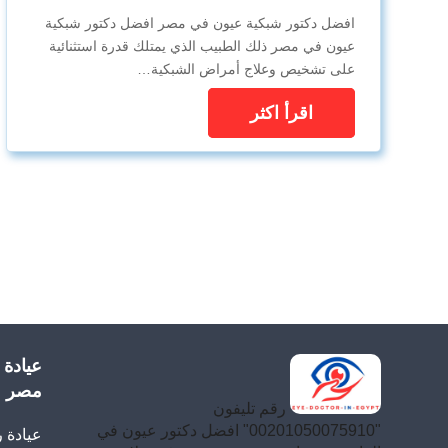
افضل دكتور شبكية عيون في مصر افضل دكتور شبكية
عيون في مصر ذلك الطبيب الذي يمتلك قدرة استثنائية
على تشخيص وعلاج أمراض الشبكية…
اقرأ اكثر
عيادة
مصر
رقم تليفون
"00201050075910" افضل دكتور عيون في
عيادة 