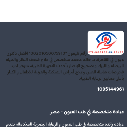
رقم تليفون "00201050075910" افضل دكتور
عيون في القاهرة: د. حاتم محمد متخصص في علاج ضعف النظر والمياه
البيضاء والليزك وتصحيح الإبصار بأحدث الأجهزة الطبية، متوفر لدينا
فحوصات شاملة للعين وعلاج أمراض الشبكية والقرنية للأطفال والكبار
بأعلى معايير الرعاية الطبية.
1095144961
عيادة متخصصة في طب العيون - مصر
عيادة رائدة متخصصة في طب العيون والرعاية البصرية المتكاملة، نقدم