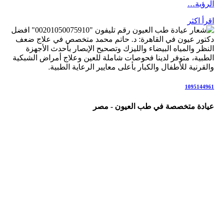
الرؤية…
اقرأ اكثر
رقم تليفون "00201050075910" افضل
دكتور عيون في القاهرة: د. حاتم محمد متخصص في علاج ضعف
النظر والمياه البيضاء والليزك وتصحيح الإبصار بأحدث الأجهزة
الطبية، متوفر لدينا فحوصات شاملة للعين وعلاج أمراض الشبكية
والقرنية للأطفال والكبار بأعلى معايير الرعاية الطبية.
1095144961
عيادة متخصصة في طب العيون - مصر
عيادة رائدة متخصصة في طب العيون والرعاية البصرية المتكاملة،
نقدم خدمات شاملة تشمل: كشف وفحص النظر الشامل، تصحيح
عيوب الإبصار بالنظارات والعدسات اللاصقة، عمليات الليزك
والفيمتو ليزك، علاج المياه البيضاء (الساد)، أمراض الشبكية
والاعتلال السكري، المياه الزرقاء (الجلوكوما)، جفاف العين، علاج
الحول لدى الأطفال والكبار، والتهابات العين والقرنية.
نعمل وفق أحدث التقنيات والإرشادات العلمية العالمية، في بيئة
مريحة وآمنة للمرضى وذويهم، مع فريق متخصص يضع صحة عينيك
وراحة إبصارك في المقام الأول.