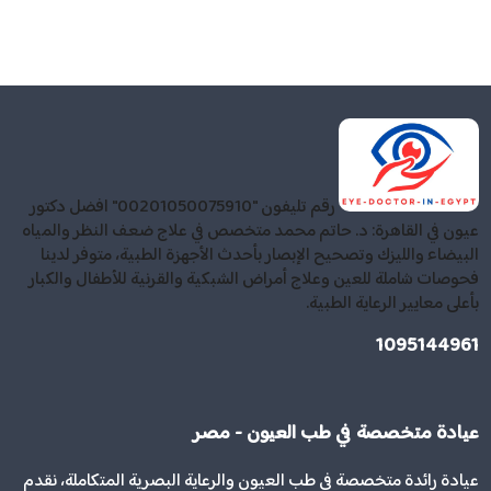
رقم تليفون "00201050075910" افضل دكتور
عيون في القاهرة: د. حاتم محمد متخصص في علاج ضعف النظر والمياه
البيضاء والليزك وتصحيح الإبصار بأحدث الأجهزة الطبية، متوفر لدينا
فحوصات شاملة للعين وعلاج أمراض الشبكية والقرنية للأطفال والكبار
بأعلى معايير الرعاية الطبية.
1095144961
عيادة متخصصة في طب العيون - مصر
عيادة رائدة متخصصة في طب العيون والرعاية البصرية المتكاملة، نقدم