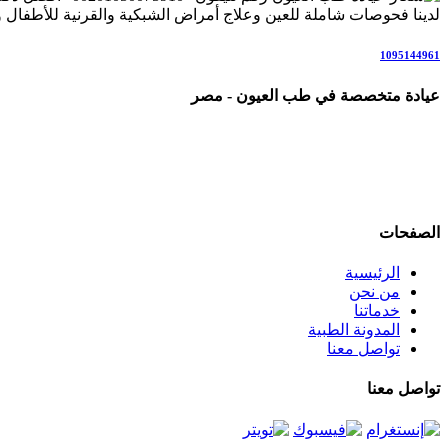
لدينا فحوصات شاملة للعين وعلاج أمراض الشبكية والقرنية للأطفال وال
1095144961
عيادة متخصصة في طب العيون - مصر
عيادة رائدة متخصصة في طب العيون والرعاية البصرية المتكاملة، ن
علاج المياه البيضاء (الساد)، أمراض الشبكية والاعتلال السكري، المياه 
نعمل وفق أحدث التقنيات والإرشادات العلمية العالمية، في بيئة مر
الصفحات
الرئيسية
من نحن
خدماتنا
المدونة الطبية
تواصل معنا
تواصل معنا