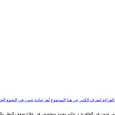
القراءة لتعرف الكثير عن هذا الموضوع تُعد عيادة عيون في التجمع ا
0020105007591" افضل دكتور عيون في القاهرة: د. حاتم محمد متخصص في علاج ضعف ا