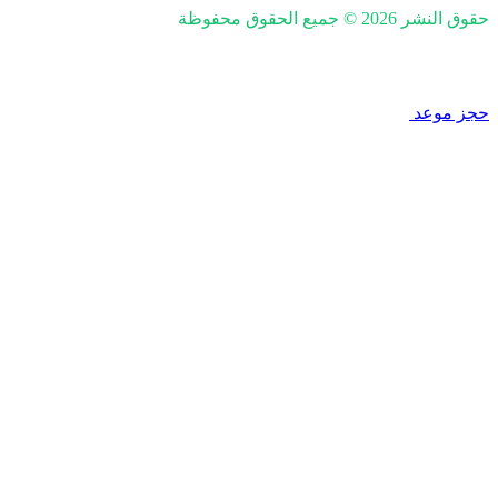
حقوق النشر 2026 © جميع الحقوق محفوظة
nd SEO by Khaled Fozan
حجز موعد