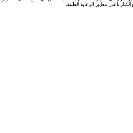
كبار بأعلى معايير الرعاية الطبية.
قدم خدمات شاملة تشمل: كشف وفحص النظر الشامل، تصحيح عيوب الإبص
الزرقاء (الجلوكوما)، جفاف العين، علاج الحول لدى الأطفال والكبار، وال
يحة وآمنة للمرضى وذويهم، مع فريق متخصص يضع صحة عينيك وراحة إبص