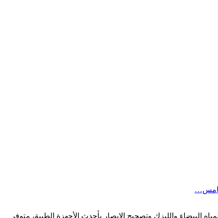
لخامس…
لنظر والمياه البيضاء والليزك وتصحيح الإبصار بأحدث الأجهزة الطبية، متوفر