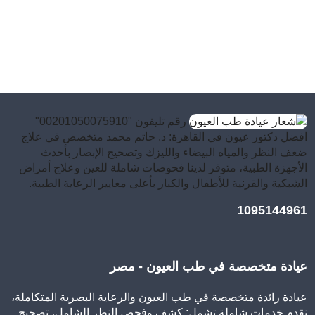
رقم تليفون "00201050075910"
افضل دكتور عيون في القاهرة: د. حاتم محمد متخصص في علاج
ضعف النظر والمياه البيضاء والليزك وتصحيح الإبصار بأحدث
الأجهزة الطبية، متوفر لدينا فحوصات شاملة للعين وعلاج أمراض
الشبكية والقرنية للأطفال والكبار بأعلى معايير الرعاية الطبية.
1095144961
عيادة متخصصة في طب العيون - مصر
عيادة رائدة متخصصة في طب العيون والرعاية البصرية المتكاملة،
نقدم خدمات شاملة تشمل: كشف وفحص النظر الشامل، تصحيح