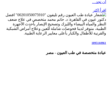
أن تجد…
اقرأ اكثر
رقم تليفون "00201050075910" افضل
دكتور عيون في القاهرة: د. حاتم محمد متخصص في علاج ضعف
النظر والمياه البيضاء والليزك وتصحيح الإبصار بأحدث الأجهزة
الطبية، متوفر لدينا فحوصات شاملة للعين وعلاج أمراض الشبكية
والقرنية للأطفال والكبار بأعلى معايير الرعاية الطبية.
1095144961
عيادة متخصصة في طب العيون - مصر
عيادة رائدة متخصصة في طب العيون والرعاية البصرية المتكاملة،
نقدم خدمات شاملة تشمل: كشف وفحص النظر الشامل، تصحيح
عيوب الإبصار بالنظارات والعدسات اللاصقة، عمليات الليزك
والفيمتو ليزك، علاج المياه البيضاء (الساد)، أمراض الشبكية
والاعتلال السكري، المياه الزرقاء (الجلوكوما)، جفاف العين، علاج
الحول لدى الأطفال والكبار، والتهابات العين والقرنية.
نعمل وفق أحدث التقنيات والإرشادات العلمية العالمية، في بيئة
مريحة وآمنة للمرضى وذويهم، مع فريق متخصص يضع صحة عينيك
وراحة إبصارك في المقام الأول.