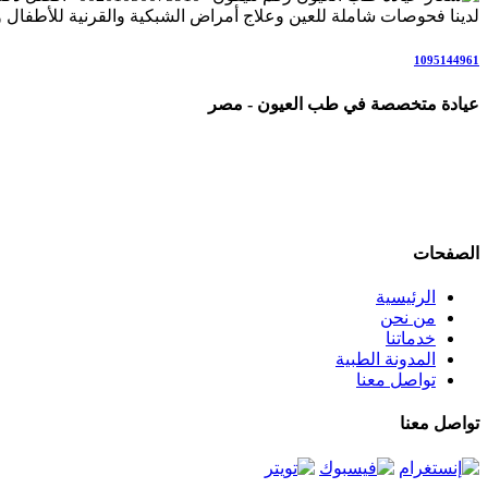
لدينا فحوصات شاملة للعين وعلاج أمراض الشبكية والقرنية للأطفال وال
1095144961
عيادة متخصصة في طب العيون - مصر
عيادة رائدة متخصصة في طب العيون والرعاية البصرية المتكاملة، ن
علاج المياه البيضاء (الساد)، أمراض الشبكية والاعتلال السكري، المياه 
نعمل وفق أحدث التقنيات والإرشادات العلمية العالمية، في بيئة مر
الصفحات
الرئيسية
من نحن
خدماتنا
المدونة الطبية
تواصل معنا
تواصل معنا