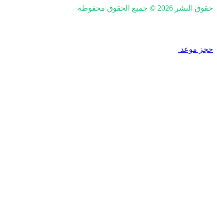
حقوق النشر 2026 © جميع الحقوق محفوظة
nd SEO by Khaled Fozan
حجز موعد