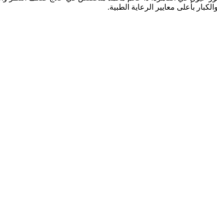
كبار بأعلى معايير الرعاية الطبية.
قدم خدمات شاملة تشمل: كشف وفحص النظر الشامل، تصحيح عيوب الإبص
الزرقاء (الجلوكوما)، جفاف العين، علاج الحول لدى الأطفال والكبار، وال
يحة وآمنة للمرضى وذويهم، مع فريق متخصص يضع صحة عينيك وراحة إبص