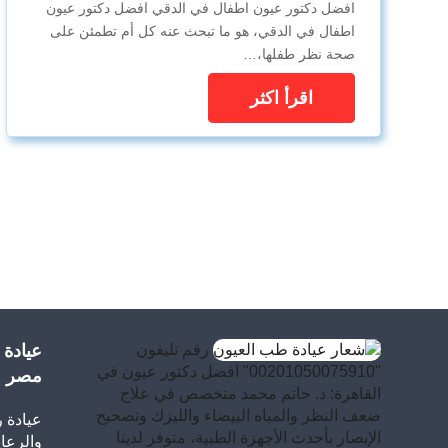
افضل دكتور عيون اطفال في الدقي افضل دكتور عيون
اطفال في الدقي، هو ما تبحث عنه كل أم تطمئن على
صحة نظر طفلها،…
اقرأ اكثر
رقم تليفون
عيادة
"00201050075910" افضل دكتور عيون في
مصر
القاهرة: د. حاتم محمد متخصص في علاج
ضعف النظر والمياه البيضاء والليزك وتصحيح
عيادة 
الإبصار بأحدث الأجهزة الطبية، متوفر لدينا
والرعاي