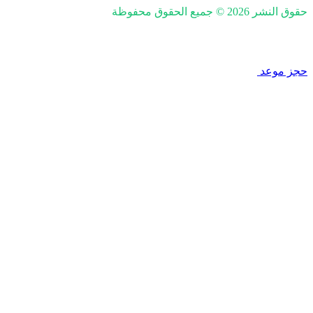
حقوق النشر 2026 © جميع الحقوق محفوظة
nd SEO by Khaled Fozan
حجز موعد