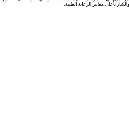
كبار بأعلى معايير الرعاية الطبية.
قدم خدمات شاملة تشمل: كشف وفحص النظر الشامل، تصحيح عيوب الإبص
الزرقاء (الجلوكوما)، جفاف العين، علاج الحول لدى الأطفال والكبار، وال
يحة وآمنة للمرضى وذويهم، مع فريق متخصص يضع صحة عينيك وراحة إبص