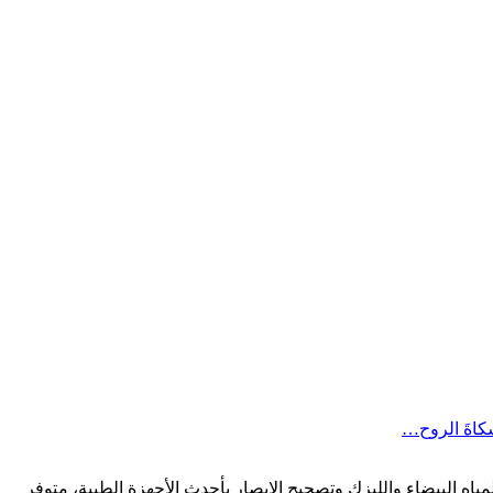
شكاةَ الروح…
لنظر والمياه البيضاء والليزك وتصحيح الإبصار بأحدث الأجهزة الطبية، متوفر