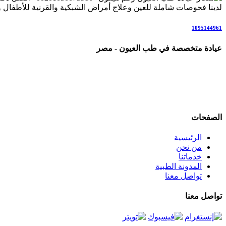
لدينا فحوصات شاملة للعين وعلاج أمراض الشبكية والقرنية للأطفال وال
1095144961
عيادة متخصصة في طب العيون - مصر
عيادة رائدة متخصصة في طب العيون والرعاية البصرية المتكاملة، ن
علاج المياه البيضاء (الساد)، أمراض الشبكية والاعتلال السكري، المياه 
نعمل وفق أحدث التقنيات والإرشادات العلمية العالمية، في بيئة مر
الصفحات
الرئيسية
من نحن
خدماتنا
المدونة الطبية
تواصل معنا
تواصل معنا