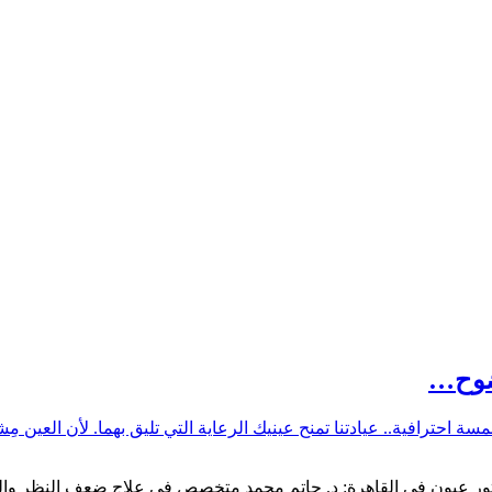
وضوح…
 احترافية.. عيادتنا تمنح عينيك الرعاية التي تليق بهما. لأن العين مِ
0020105007591" افضل دكتور عيون في القاهرة: د. حاتم محمد متخصص في علاج ضعف ا