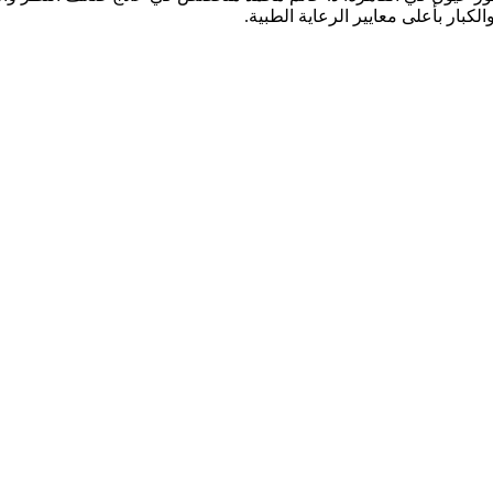
كبار بأعلى معايير الرعاية الطبية.
قدم خدمات شاملة تشمل: كشف وفحص النظر الشامل، تصحيح عيوب الإبص
الزرقاء (الجلوكوما)، جفاف العين، علاج الحول لدى الأطفال والكبار، وال
يحة وآمنة للمرضى وذويهم، مع فريق متخصص يضع صحة عينيك وراحة إبص