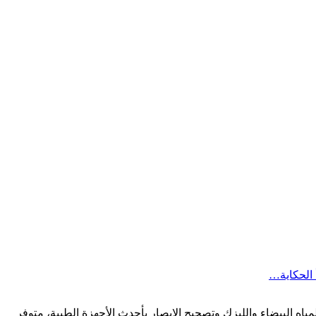
 الحكاية…
لنظر والمياه البيضاء والليزك وتصحيح الإبصار بأحدث الأجهزة الطبية، متوفر