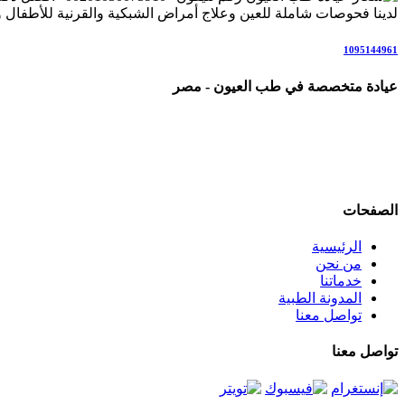
لدينا فحوصات شاملة للعين وعلاج أمراض الشبكية والقرنية للأطفال وال
1095144961
عيادة متخصصة في طب العيون - مصر
عيادة رائدة متخصصة في طب العيون والرعاية البصرية المتكاملة، ن
علاج المياه البيضاء (الساد)، أمراض الشبكية والاعتلال السكري، المياه 
نعمل وفق أحدث التقنيات والإرشادات العلمية العالمية، في بيئة مر
الصفحات
الرئيسية
من نحن
خدماتنا
المدونة الطبية
تواصل معنا
تواصل معنا