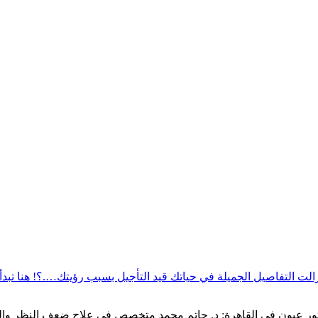
ت التفاصيل الجميلة في حياتك قيد التأجيل بسبب رؤيتك….؟! هنا تبدأ
0020105007591" افضل دكتور عيون في القاهرة: د. حاتم محمد متخصص في علاج ضعف ا