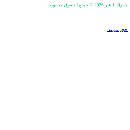
حقوق النشر 2026 © جميع الحقوق محفوظة
nd SEO by Khaled Fozan
حجز موعد