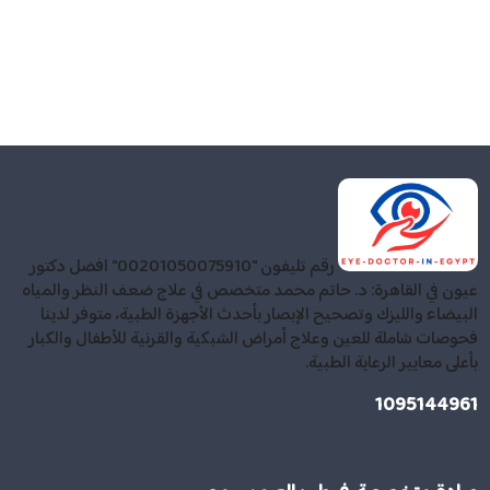
رقم تليفون "00201050075910" افضل دكتور
عيون في القاهرة: د. حاتم محمد متخصص في علاج ضعف النظر والمياه
البيضاء والليزك وتصحيح الإبصار بأحدث الأجهزة الطبية، متوفر لدينا
فحوصات شاملة للعين وعلاج أمراض الشبكية والقرنية للأطفال والكبار
بأعلى معايير الرعاية الطبية.
1095144961