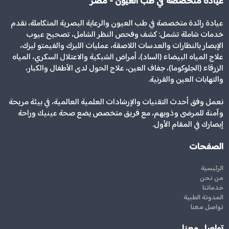
عيادة متخصصة في طب العيون - مصر
عيادة رائدة متخصصة في طب العيون والرعاية البصرية المتكاملة، نقدم
خدمات شاملة تشمل: كشف وفحص النظر الشامل، تصحيح عيوب
الإبصار بالنظارات والعدسات اللاصقة، عمليات الليزك والفيمتو ليزك،
علاج المياه البيضاء (الساد)، أمراض الشبكية والاعتلال السكري، المياه
الزرقاء (الجلوكوما)، جفاف العين، علاج الحول لدى الأطفال والكبار،
والتهابات العين والقرنية.
نعمل وفق أحدث التقنيات والإرشادات العلمية العالمية، في بيئة مريحة
وآمنة للمرضى وذويهم، مع فريق متخصص يضع صحة عينيك وراحة
إبصارك في المقام الأول.
الصفحات
الرئيسية
من نحن
خدماتنا
المدونة الطبية
تواصل معنا
تواصل معنا