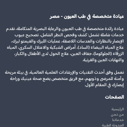
عيادة متخصصة في طب العيون - مصر
عيادة رائدة متخصصة في طب العيون والرعاية البصرية المتكاملة، نقدم
خدمات شاملة تشمل: كشف وفحص النظر الشامل، تصحيح عيوب
الإبصار بالنظارات والعدسات اللاصقة، عمليات الليزك والفيمتو ليزك،
علاج المياه البيضاء (الساد)، أمراض الشبكية والاعتلال السكري، المياه
الزرقاء (الجلوكوما)، جفاف العين، علاج الحول لدى الأطفال والكبار،
والتهابات العين والقرنية.
نعمل وفق أحدث التقنيات والإرشادات العلمية العالمية، في بيئة مريحة
وآمنة للمرضى وذويهم، مع فريق متخصص يضع صحة عينيك وراحة
إبصارك في المقام الأول.
الصفحات
الرئيسية
من نحن
خدماتنا
المدونة الطبية