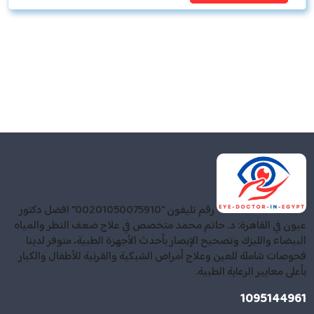
رقم تليفون "00201050075910" افضل دكتور
عيون في القاهرة: د. حاتم محمد متخصص في علاج ضعف النظر والمياه
البيضاء والليزك وتصحيح الإبصار بأحدث الأجهزة الطبية، متوفر لدينا
فحوصات شاملة للعين وعلاج أمراض الشبكية والقرنية للأطفال والكبار
بأعلى معايير الرعاية الطبية.
1095144961