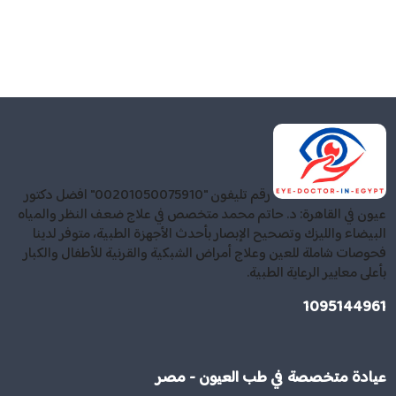
رقم تليفون "00201050075910" افضل دكتور
عيون في القاهرة: د. حاتم محمد متخصص في علاج ضعف النظر والمياه
البيضاء والليزك وتصحيح الإبصار بأحدث الأجهزة الطبية، متوفر لدينا
فحوصات شاملة للعين وعلاج أمراض الشبكية والقرنية للأطفال والكبار
بأعلى معايير الرعاية الطبية.
1095144961
عيادة متخصصة في طب العيون - مصر