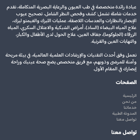
عيادة رائدة متخصصة في طب العيون والرعاية البصرية المتكاملة، نقدم
خدمات شاملة تشمل: كشف وفحص النظر الشامل، تصحيح عيوب
الإبصار بالنظارات والعدسات اللاصقة، عمليات الليزك والفيمتو ليزك،
علاج المياه البيضاء (الساد)، أمراض الشبكية والاعتلال السكري، المياه
الزرقاء (الجلوكوما)، جفاف العين، علاج الحول لدى الأطفال والكبار،
والتهابات العين والقرنية.
نعمل وفق أحدث التقنيات والإرشادات العلمية العالمية، في بيئة مريحة
وآمنة للمرضى وذويهم، مع فريق متخصص يضع صحة عينيك وراحة
إبصارك في المقام الأول.
الصفحات
الرئيسية
من نحن
خدماتنا
المدونة الطبية
تواصل معنا
تواصل معنا