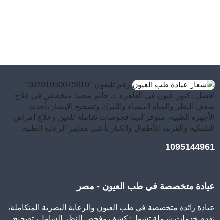
رقم تليفون "00201050075910"
افضل دكتور عيون في القاهرة: د. حاتم محمد متخصص في علاج
ضعف النظر والمياه البيضاء والليزك وتصحيح الإبصار بأحدث
الأجهزة الطبية، متوفر لدينا فحوصات شاملة للعين وعلاج أمراض
الشبكية والقرنية للأطفال والكبار بأعلى معايير الرعاية الطبية.
1095144961
عيادة متخصصة في طب العيون - مصر
عيادة رائدة متخصصة في طب العيون والرعاية البصرية المتكاملة،
نقدم خدمات شاملة تشمل: كشف وفحص النظر الشامل، تصحيح