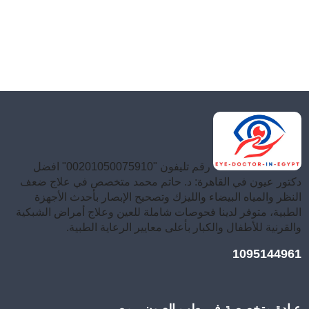
رقم تليفون "00201050075910" افضل
دكتور عيون في القاهرة: د. حاتم محمد متخصص في علاج ضعف
النظر والمياه البيضاء والليزك وتصحيح الإبصار بأحدث الأجهزة
الطبية، متوفر لدينا فحوصات شاملة للعين وعلاج أمراض الشبكية
والقرنية للأطفال والكبار بأعلى معايير الرعاية الطبية.
1095144961
عيادة متخصصة في طب العيون - مصر