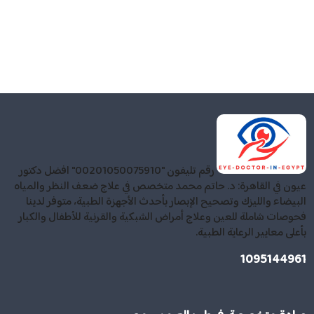
رقم تليفون "00201050075910" افضل دكتور
عيون في القاهرة: د. حاتم محمد متخصص في علاج ضعف النظر والمياه
البيضاء والليزك وتصحيح الإبصار بأحدث الأجهزة الطبية، متوفر لدينا
فحوصات شاملة للعين وعلاج أمراض الشبكية والقرنية للأطفال والكبار
بأعلى معايير الرعاية الطبية.
1095144961