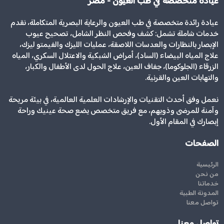
عيادة متخصصة في طب العيون - مصر
عيادة رائدة متخصصة في طب العيون والرعاية البصرية المتكاملة، نقدم
خدمات شاملة تشمل: كشف وفحص النظر الشامل، تصحيح عيوب
الإبصار بالنظارات والعدسات اللاصقة، عمليات الليزك والفيمتو ليزك،
علاج المياه البيضاء (الساد)، أمراض الشبكية والاعتلال السكري، المياه
الزرقاء (الجلوكوما)، جفاف العين، علاج الحول لدى الأطفال والكبار،
والتهابات العين والقرنية.
نعمل وفق أحدث التقنيات والإرشادات العلمية العالمية، في بيئة مريحة
وآمنة للمرضى وذويهم، مع فريق متخصص يضع صحة عينيك وراحة
إبصارك في المقام الأول.
الصفحات
الرئيسية
من نحن
خدماتنا
المدونة الطبية
تواصل معنا
تواصل معنا