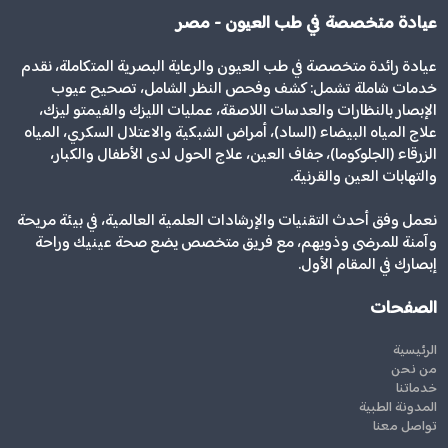
عيادة متخصصة في طب العيون - مصر
عيادة رائدة متخصصة في طب العيون والرعاية البصرية المتكاملة، نقدم
خدمات شاملة تشمل: كشف وفحص النظر الشامل، تصحيح عيوب
الإبصار بالنظارات والعدسات اللاصقة، عمليات الليزك والفيمتو ليزك،
علاج المياه البيضاء (الساد)، أمراض الشبكية والاعتلال السكري، المياه
الزرقاء (الجلوكوما)، جفاف العين، علاج الحول لدى الأطفال والكبار،
والتهابات العين والقرنية.
نعمل وفق أحدث التقنيات والإرشادات العلمية العالمية، في بيئة مريحة
وآمنة للمرضى وذويهم، مع فريق متخصص يضع صحة عينيك وراحة
إبصارك في المقام الأول.
الصفحات
الرئيسية
من نحن
خدماتنا
المدونة الطبية
تواصل معنا