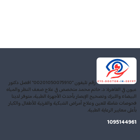
رقم تليفون "00201050075910" افضل دكتور
عيون في القاهرة: د. حاتم محمد متخصص في علاج ضعف النظر والمياه
البيضاء والليزك وتصحيح الإبصار بأحدث الأجهزة الطبية، متوفر لدينا
فحوصات شاملة للعين وعلاج أمراض الشبكية والقرنية للأطفال والكبار
بأعلى معايير الرعاية الطبية.
1095144961