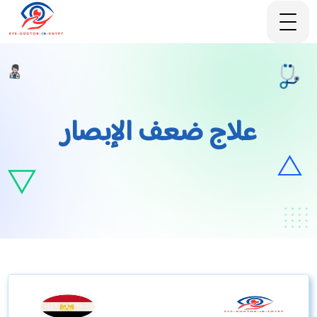
علاج ضعف الإبصار