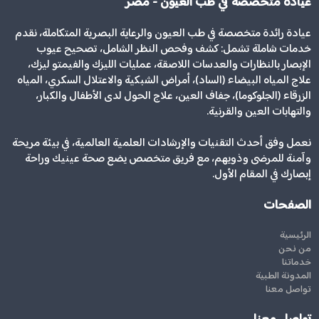
عيادة متخصصة في طب العيون - مصر
عيادة رائدة متخصصة في طب العيون والرعاية البصرية المتكاملة، نقدم
خدمات شاملة تشمل: كشف وفحص النظر الشامل، تصحيح عيوب
الإبصار بالنظارات والعدسات اللاصقة، عمليات الليزك والفيمتو ليزك،
علاج المياه البيضاء (الساد)، أمراض الشبكية والاعتلال السكري، المياه
الزرقاء (الجلوكوما)، جفاف العين، علاج الحول لدى الأطفال والكبار،
والتهابات العين والقرنية.
نعمل وفق أحدث التقنيات والإرشادات العلمية العالمية، في بيئة مريحة
وآمنة للمرضى وذويهم، مع فريق متخصص يضع صحة عينيك وراحة
إبصارك في المقام الأول.
الصفحات
الرئيسية
من نحن
خدماتنا
المدونة الطبية
تواصل معنا