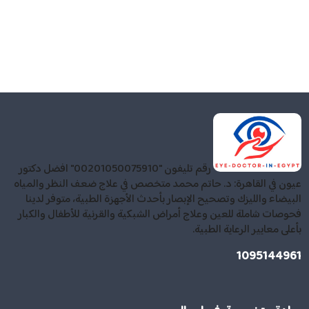
رقم تليفون "00201050075910" افضل دكتور
عيون في القاهرة: د. حاتم محمد متخصص في علاج ضعف النظر والمياه
البيضاء والليزك وتصحيح الإبصار بأحدث الأجهزة الطبية، متوفر لدينا
فحوصات شاملة للعين وعلاج أمراض الشبكية والقرنية للأطفال والكبار
بأعلى معايير الرعاية الطبية.
1095144961