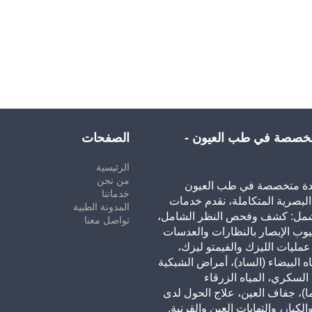
تخصصة في طب العيون -
الصفحات
الرئيسية
من نحن
ئدة متخصصة في طب العيون
خدماتنا
البصرية المتكاملة، نقدم خدمات
المدونة الطبية
شمل: كشف وفحص النظر الشامل،
تواصل معنا
وب الإبصار بالنظارات والعدسات
عمليات الليزك والفيمتو ليزك،
اه البيضاء (الساد)، أمراض الشبكية
 السكري، المياه الزرقاء
ا)، جفاف العين، علاج الحول لدى
لكبار، والتهابات العين والقرنية.