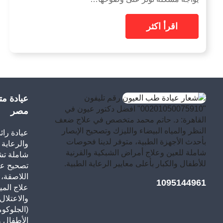
اقرأ اكثر
رقم تليفون
عيادة م
"00201050075910" افضل دكتور عيون في
مصر
القاهرة: د. حاتم محمد متخصص في علاج ضعف
النظر والمياه البيضاء والليزك وتصحيح الإبصار
عيادة را
بأحدث الأجهزة الطبية، متوفر لدينا فحوصات
والرعاية 
شاملة للعين وعلاج أمراض الشبكية والقرنية
شاملة ت
للأطفال والكبار بأعلى معايير الرعاية الطبية.
تصحيح عي
اللاصقة، 
1095144961
علاج المي
والاعتلال
(الجلوكوم
الأطفال وا