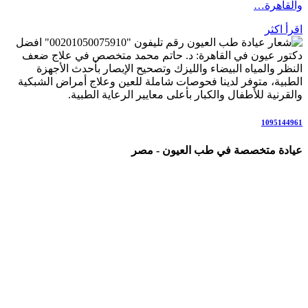
والقاهرة…
اقرأ اكثر
رقم تليفون "00201050075910" افضل
دكتور عيون في القاهرة: د. حاتم محمد متخصص في علاج ضعف
النظر والمياه البيضاء والليزك وتصحيح الإبصار بأحدث الأجهزة
الطبية، متوفر لدينا فحوصات شاملة للعين وعلاج أمراض الشبكية
والقرنية للأطفال والكبار بأعلى معايير الرعاية الطبية.
1095144961
عيادة متخصصة في طب العيون - مصر
عيادة رائدة متخصصة في طب العيون والرعاية البصرية المتكاملة،
نقدم خدمات شاملة تشمل: كشف وفحص النظر الشامل، تصحيح
عيوب الإبصار بالنظارات والعدسات اللاصقة، عمليات الليزك
والفيمتو ليزك، علاج المياه البيضاء (الساد)، أمراض الشبكية
والاعتلال السكري، المياه الزرقاء (الجلوكوما)، جفاف العين، علاج
الحول لدى الأطفال والكبار، والتهابات العين والقرنية.
نعمل وفق أحدث التقنيات والإرشادات العلمية العالمية، في بيئة
مريحة وآمنة للمرضى وذويهم، مع فريق متخصص يضع صحة عينيك
وراحة إبصارك في المقام الأول.