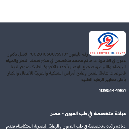
رقم تليفون "00201050075910" افضل دكتور
عيون في القاهرة: د. حاتم محمد متخصص في علاج ضعف النظر والمياه
البيضاء والليزك وتصحيح الإبصار بأحدث الأجهزة الطبية، متوفر لدينا
فحوصات شاملة للعين وعلاج أمراض الشبكية والقرنية للأطفال والكبار
بأعلى معايير الرعاية الطبية.
1095144961
عيادة متخصصة في طب العيون - مصر
عيادة رائدة متخصصة في طب العيون والرعاية البصرية المتكاملة، نقدم