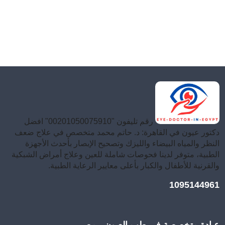
رقم تليفون "00201050075910" افضل
دكتور عيون في القاهرة: د. حاتم محمد متخصص في علاج ضعف
النظر والمياه البيضاء والليزك وتصحيح الإبصار بأحدث الأجهزة
الطبية، متوفر لدينا فحوصات شاملة للعين وعلاج أمراض الشبكية
والقرنية للأطفال والكبار بأعلى معايير الرعاية الطبية.
1095144961
عيادة متخصصة في طب العيون - مصر