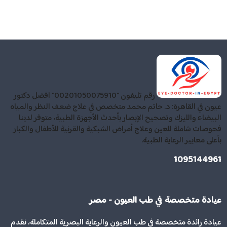
رقم تليفون "00201050075910" افضل دكتور
عيون في القاهرة: د. حاتم محمد متخصص في علاج ضعف النظر والمياه
البيضاء والليزك وتصحيح الإبصار بأحدث الأجهزة الطبية، متوفر لدينا
فحوصات شاملة للعين وعلاج أمراض الشبكية والقرنية للأطفال والكبار
بأعلى معايير الرعاية الطبية.
1095144961
عيادة متخصصة في طب العيون - مصر
عيادة رائدة متخصصة في طب العيون والرعاية البصرية المتكاملة، نقدم