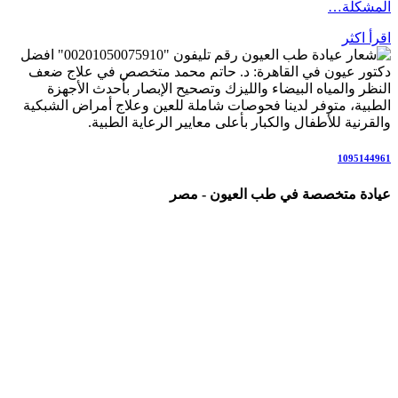
المشكلة…
اقرأ اكثر
رقم تليفون "00201050075910" افضل
دكتور عيون في القاهرة: د. حاتم محمد متخصص في علاج ضعف
النظر والمياه البيضاء والليزك وتصحيح الإبصار بأحدث الأجهزة
الطبية، متوفر لدينا فحوصات شاملة للعين وعلاج أمراض الشبكية
والقرنية للأطفال والكبار بأعلى معايير الرعاية الطبية.
1095144961
عيادة متخصصة في طب العيون - مصر
عيادة رائدة متخصصة في طب العيون والرعاية البصرية المتكاملة،
نقدم خدمات شاملة تشمل: كشف وفحص النظر الشامل، تصحيح
عيوب الإبصار بالنظارات والعدسات اللاصقة، عمليات الليزك
والفيمتو ليزك، علاج المياه البيضاء (الساد)، أمراض الشبكية
والاعتلال السكري، المياه الزرقاء (الجلوكوما)، جفاف العين، علاج
الحول لدى الأطفال والكبار، والتهابات العين والقرنية.
نعمل وفق أحدث التقنيات والإرشادات العلمية العالمية، في بيئة
مريحة وآمنة للمرضى وذويهم، مع فريق متخصص يضع صحة عينيك
وراحة إبصارك في المقام الأول.