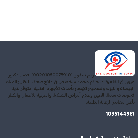
رقم تليفون "00201050075910" افضل دكتور
عيون في القاهرة: د. حاتم محمد متخصص في علاج ضعف النظر والمياه
البيضاء والليزك وتصحيح الإبصار بأحدث الأجهزة الطبية، متوفر لدينا
فحوصات شاملة للعين وعلاج أمراض الشبكية والقرنية للأطفال والكبار
بأعلى معايير الرعاية الطبية.
1095144961