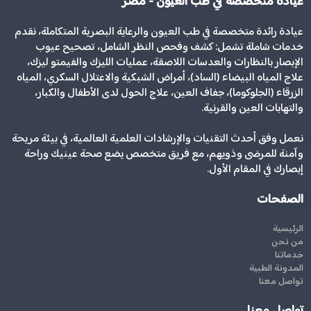
عيادة متخصصة في طب العيون - مصر
عيادة رائدة متخصصة في طب العيون والرعاية البصرية المتكاملة، نقدم
خدمات شاملة تشمل: كشف وفحص النظر الشامل، تصحيح عيوب
الإبصار بالنظارات والعدسات اللاصقة، عمليات الليزك والفيمتو ليزك،
علاج المياه البيضاء (الساد)، أمراض الشبكية والاعتلال السكري، المياه
الزرقاء (الجلوكوما)، جفاف العين، علاج الحول لدى الأطفال والكبار،
والتهابات العين والقرنية.
نعمل وفق أحدث التقنيات والإرشادات العلمية العالمية، في بيئة مريحة
وآمنة للمرضى وذويهم، مع فريق متخصص يضع صحة عينيك وراحة
إبصارك في المقام الأول.
الصفحات
الرئيسية
من نحن
خدماتنا
المدونة الطبية
تواصل معنا
تواصل معنا