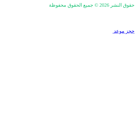
حقوق النشر 2026 © جميع الحقوق محفوظة
nd SEO by Khaled Fozan
حجز موعد