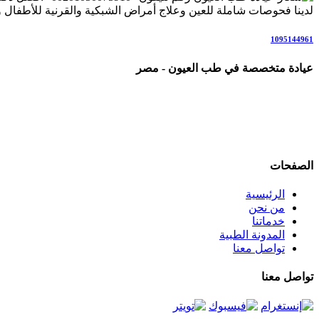
لدينا فحوصات شاملة للعين وعلاج أمراض الشبكية والقرنية للأطفال وال
1095144961
عيادة متخصصة في طب العيون - مصر
عيادة رائدة متخصصة في طب العيون والرعاية البصرية المتكاملة، ن
علاج المياه البيضاء (الساد)، أمراض الشبكية والاعتلال السكري، المياه 
نعمل وفق أحدث التقنيات والإرشادات العلمية العالمية، في بيئة مر
الصفحات
الرئيسية
من نحن
خدماتنا
المدونة الطبية
تواصل معنا
تواصل معنا