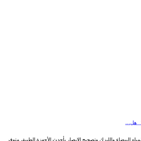
لنظر والمياه البيضاء والليزك وتصحيح الإبصار بأحدث الأجهزة الطبية، متوفر