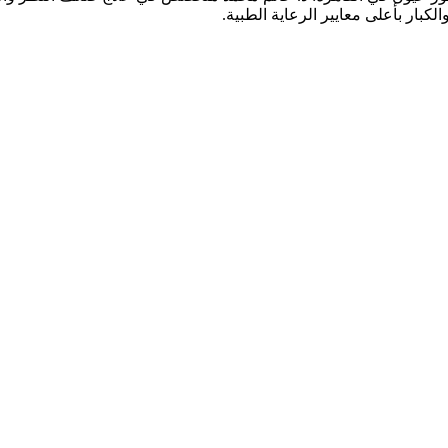
كبار بأعلى معايير الرعاية الطبية.
قدم خدمات شاملة تشمل: كشف وفحص النظر الشامل، تصحيح عيوب الإبص
الزرقاء (الجلوكوما)، جفاف العين، علاج الحول لدى الأطفال والكبار، وال
يحة وآمنة للمرضى وذويهم، مع فريق متخصص يضع صحة عينيك وراحة إبص