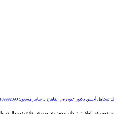
تاهل أحسن دكتور عيون في القاهرة د. سامر مسعود: 109992090 هل…
0020105007591" افضل دكتور عيون في القاهرة: د. حاتم محمد متخصص في علاج ضعف ا