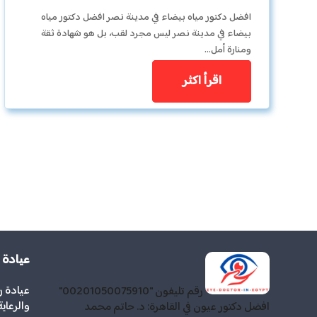
افضل دكتور مياه بيضاء في مدينة نصر افضل دكتور مياه
بيضاء في مدينة نصر ليس مجرد لقب، بل هو شهادة ثقة
ومنارة أمل…
اقرأ اكثر
عيادة
عيادة 
رقم تليفون "00201050075910"
والرعاي
افضل دكتور عيون في القاهرة: د. حاتم محمد