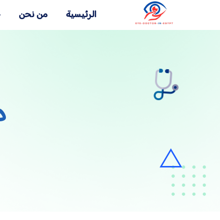
الرئيسية
من نحن
خ
د