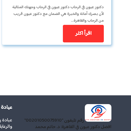
دكتور عيون في الرحاب دكتور عيون في الرحاب وجهتك المثالية
لأن بصرك أمانة والخبرة هي الضمان مع دكتور عيون قريب
من الرحاب والقاهرة…
اقرأ اكثر
عيادة
عيادة 
رقم تليفون "00201050075910"
والرعاي
افضل دكتور عيون في القاهرة: د. حاتم محمد