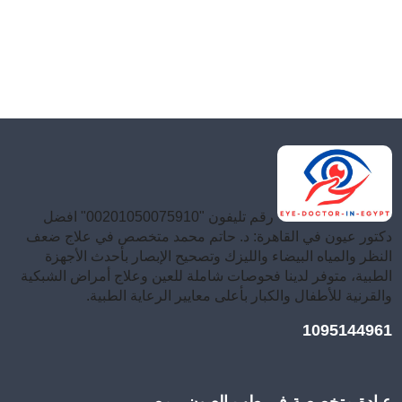
رقم تليفون "00201050075910" افضل
دكتور عيون في القاهرة: د. حاتم محمد متخصص في علاج ضعف
النظر والمياه البيضاء والليزك وتصحيح الإبصار بأحدث الأجهزة
الطبية، متوفر لدينا فحوصات شاملة للعين وعلاج أمراض الشبكية
والقرنية للأطفال والكبار بأعلى معايير الرعاية الطبية.
1095144961
عيادة متخصصة في طب العيون - مصر