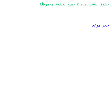
حقوق النشر 2026 © جميع الحقوق محفوظة
nd SEO by Khaled Fozan
حجز موعد