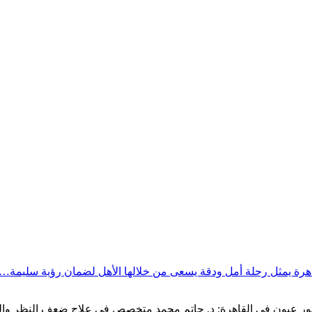
قاهرة يمثل رحلة أمل ودقة يسعى من خلالها الأهل لضمان رؤية سليمة…
0020105007591" افضل دكتور عيون في القاهرة: د. حاتم محمد متخصص في علاج ضعف ا