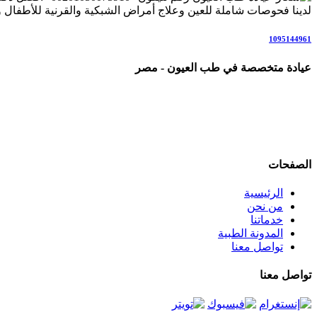
لدينا فحوصات شاملة للعين وعلاج أمراض الشبكية والقرنية للأطفال وال
1095144961
عيادة متخصصة في طب العيون - مصر
عيادة رائدة متخصصة في طب العيون والرعاية البصرية المتكاملة، ن
علاج المياه البيضاء (الساد)، أمراض الشبكية والاعتلال السكري، المياه 
نعمل وفق أحدث التقنيات والإرشادات العلمية العالمية، في بيئة مر
الصفحات
الرئيسية
من نحن
خدماتنا
المدونة الطبية
تواصل معنا
تواصل معنا