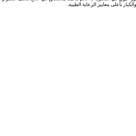
كبار بأعلى معايير الرعاية الطبية.
قدم خدمات شاملة تشمل: كشف وفحص النظر الشامل، تصحيح عيوب الإبص
الزرقاء (الجلوكوما)، جفاف العين، علاج الحول لدى الأطفال والكبار، وال
يحة وآمنة للمرضى وذويهم، مع فريق متخصص يضع صحة عينيك وراحة إبص